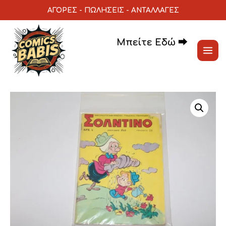
Μετάβαση
ΑΓΟΡΕΣ
-
ΠΩΛΗΣΕΙΣ
-
ΑΝΤΑΛΛΑΓΕΣ
στο
περιεχόμενο
Μπείτε Εδώ ⮕