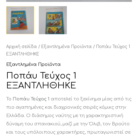
Αρχική σελίδα
/
Εξαντλημένα Προϊόντα
/ Ποπάυ Τεύχος 1
ΕΞΑΝΤΛΗΘΗΚΕ
Εξαντλημένα Προϊόντα
Ποπάυ Τεύχος 1
ΕΞΑΝΤΛΗΘΗΚΕ
Το
Ποπάυ
Τεύχος
1
αποτελεί
το
ξεκίνημα
μίας
από
τις
πιο
αγαπημένες
και
διαχρονικές
σειρές
κόμικς
στην
Ελλάδα.
Ο
διάσημος
ναύτης
με
τη
χαρακτηριστική
δύναμη
του
σπανακιού,
μαζί
με
την
Όλιβ,
τον
Βρούτο
και
τους
υπόλοιπους
χαρακτήρες,
πρωταγωνιστεί
σε