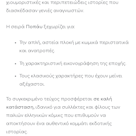
χιουμοριστικές
και
περιπετειώδεις
ιστορίες
που
διασκέδασαν
γενιές
αναγνωστών.
Η
σειρά
Ποπάυ
ξεχωρίζει
για:
Την
απλή,
αστεία
πλοκή
με
κωμικά
περιστατικά
και
ανατροπές.
Τη
χαρακτηριστική
εικονογράφηση
της
εποχής.
Τους
κλασικούς
χαρακτήρες
που
έχουν
μείνει
αξέχαστοι.
Το
συγκεκριμένο
τεύχος
προσφέρεται
σε
καλή
κατάσταση
,
ιδανικό
για
συλλέκτες
και
φίλους
των
παλιών
ελληνικών
κόμικς
που
επιθυμούν
να
αποκτήσουν
ένα
αυθεντικό
κομμάτι
εκδοτικής
ιστορίας.