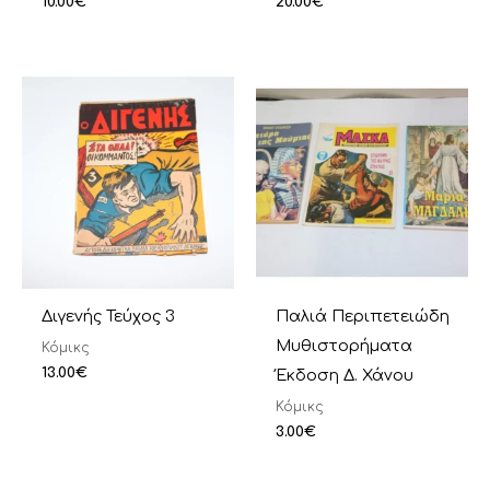
10.00
€
20.00
€
Διγενής Τεύχος 3
Παλιά Περιπετειώδη
Μυθιστορήματα
Κόμικς
13.00
€
Έκδοση Δ. Χάνου
Κόμικς
3.00
€