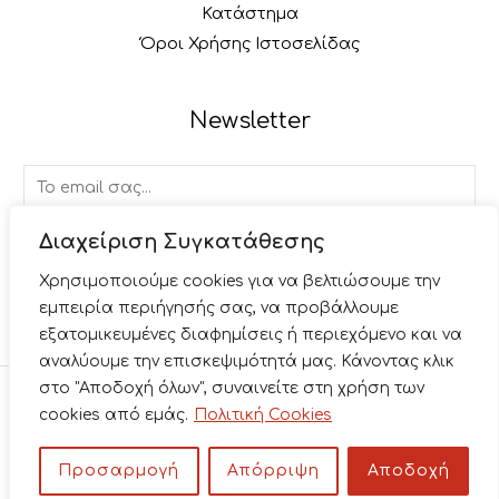
Κατάστημα
Όροι Χρήσης Ιστοσελίδας
Newsletter
E
m
a
Διαχείριση Συγκατάθεσης
ΕΓΓΡΑΦΉ
i
Χρησιμοποιούμε cookies για να βελτιώσουμε την
l
εμπειρία περιήγησής σας, να προβάλλουμε
*
εξατομικευμένες διαφημίσεις ή περιεχόμενο και να
αναλύουμε την επισκεψιμότητά μας. Κάνοντας κλικ
στο "Αποδοχή όλων", συναινείτε στη χρήση των
Copyright © 2026 Paliacomicsbabis. Κατασκευή
cookies από εμάς.
Πολιτική Cookies
Ιστοσελίδας
Junction.gr
Προσαρμογή
Απόρριψη
Αποδοχή