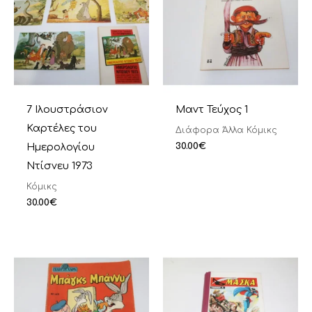
7 Ιλουστράσιον
Μαντ Τεύχος 1
Καρτέλες του
Διάφορα Άλλα Κόμικς
30.00
€
Ημερολογίου
Ντίσνευ 1973
Κόμικς
30.00
€