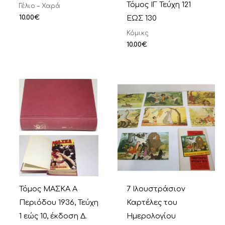
Τόμος ΙΓ Τεύχη 121
Γέλιο – Χαρά
10.00
€
ΕΩΣ 130
Κόμικς
10.00
€
Τόμος ΜΑΣΚΑ Α
7 Ιλουστράσιον
Περιόδου 1936, Τεύχη
Καρτέλες του
1 εώς 10, έκδοση Δ.
Ημερολογίου