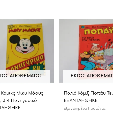
ΤΌΣ ΑΠΟΘΈΜΑΤΟΣ
ΕΚΤΌΣ ΑΠΟΘΈΜΑ
 Κόμικς Μίκυ Μάους
Παλιό Κόμιξ Ποπάυ Τε
ς 314 Πανηγυρικό
ΕΞΑΝΤΛΗΘΗΚΕ
ΤΛΗΘΗΚΕ
Εξαντλημένα Προϊόντα