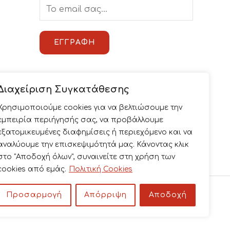
E
m
a
ΕΓΓΡΑΦΉ
i
l
*
Διαχείριση Συγκατάθεσης
Χρησιμοποιούμε cookies για να βελτιώσουμε την
εμπειρία περιήγησής σας, να προβάλλουμε
εξατομικευμένες διαφημίσεις ή περιεχόμενο και να
αναλύουμε την επισκεψιμότητά μας. Κάνοντας κλικ
στο "Αποδοχή όλων", συναινείτε στη χρήση των
cookies από εμάς.
Πολιτική Cookies
Προσαρμογή
Απόρριψη
Αποδοχή