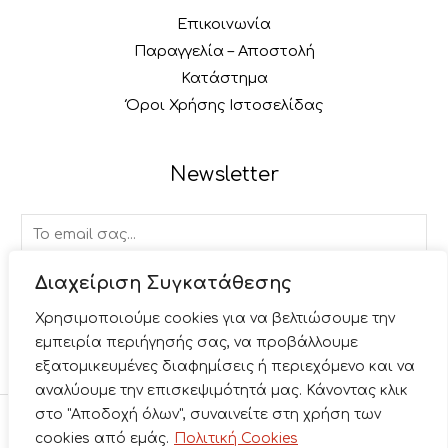
Επικοινωνία
Παραγγελία – Αποστολή
Κατάστημα
Όροι Χρήσης Ιστοσελίδας
Newsletter
E
m
a
Διαχείριση Συγκατάθεσης
ΕΓΓΡΑΦΉ
i
Χρησιμοποιούμε cookies για να βελτιώσουμε την
l
εμπειρία περιήγησής σας, να προβάλλουμε
*
εξατομικευμένες διαφημίσεις ή περιεχόμενο και να
αναλύουμε την επισκεψιμότητά μας. Κάνοντας κλικ
στο "Αποδοχή όλων", συναινείτε στη χρήση των
Copyright © 2026 Paliacomicsbabis. Κατασκευή
cookies από εμάς.
Πολιτική Cookies