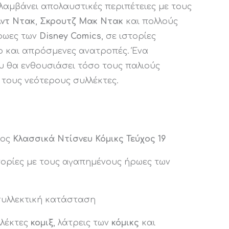
λαμβάνει απολαυστικές περιπέτειες με τους
ντ Ντακ
,
Σκρουτζ Μακ Ντακ
και πολλούς
ρωες των
Disney Comics
, σε ιστορίες
ιο και απρόσμενες ανατροπές. Ένα
 θα ενθουσιάσει τόσο τους παλιούς
 τους νεότερους συλλέκτες.
χος
Κλασσικά Ντίσνευ Κόμικς Τεύχος 19
τορίες με τους αγαπημένους ήρωες των
συλλεκτική κατάσταση
λλέκτες
κομιξ
, λάτρεις των
κόμικς
και