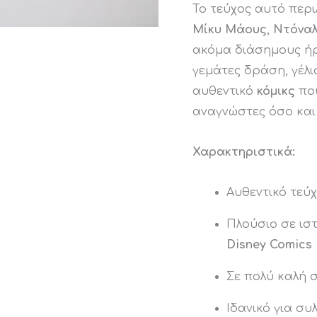
Το τεύχος αυτό περι
Μίκυ Μάους
,
Ντόναλ
ακόμα διάσημους ή
γεμάτες δράση, γέλ
αυθεντικό
κόμικς
που
αναγνώστες όσο και
Χαρακτηριστικά:
Αυθεντικό τεύ
Πλούσιο σε ισ
Disney Comics
Σε πολύ καλή 
Ιδανικό για συ