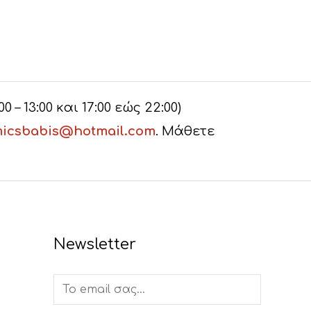
– 13:00 και 17:00 εώς 22:00)
icsbabis@hotmail.com
. Μάθετε
Newsletter
E
m