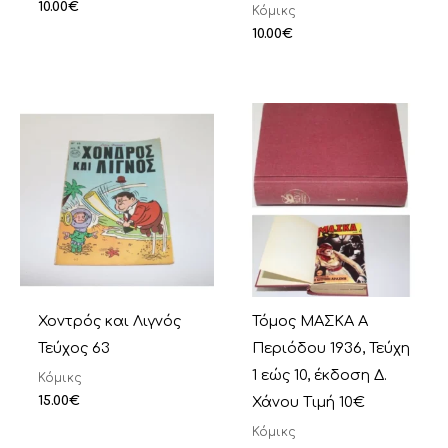
10.00
€
Κόμικς
10.00
€
Χοντρός και Λιγνός
Τόμος ΜΑΣΚΑ Α
Τεύχος 63
Περιόδου 1936, Τεύχη
1 εώς 10, έκδοση Δ.
Κόμικς
15.00
€
Χάνου Τιμή 10€
Κόμικς