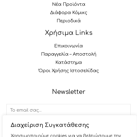
Νέα Προϊόντα
Διάφορα Κόμικς
Περιοδικά
Χρήσιμα Links
Επικοινωνία
Παραγγελία – Αποστολή
Κατάστημα
Όροι Χρήσης Ιστοσελίδας
Newsletter
E
m
a
Διαχείριση Συγκατάθεσης
ΕΓΓΡΑΦΉ
i
Χρησιμοποιούμε cookies για να βελτιώσουμε την