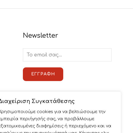
Newsletter
E
m
a
ΕΓΓΡΑΦΉ
i
l
*
Διαχείριση Συγκατάθεσης
Χρησιμοποιούμε cookies για να βελτιώσουμε την
εμπειρία περιήγησής σας, να προβάλλουμε
εξατομικευμένες διαφημίσεις ή περιεχόμενο και να