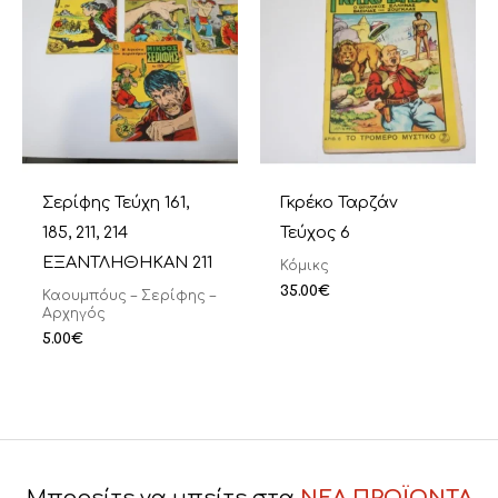
Σερίφης Τεύχη 161,
Γκρέκο Ταρζάν
185, 211, 214
Τεύχος 6
ΕΞΑΝΤΛΗΘΗΚΑΝ 211
Κόμικς
35.00
€
Καουμπόυς – Σερίφης –
Αρχηγός
5.00
€