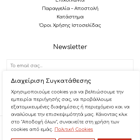
Παραγγελία – Αποστολή
Κατάστημα
Όροι Χρήσης Ιστοσελίδας
Newsletter
E
m
a
Διαχείριση Συγκατάθεσης
ΕΓΓΡΑΦΉ
i
Χρησιμοποιούμε cookies για να βελτιώσουμε την
l
εμπειρία περιήγησής σας, να προβάλλουμε
*
εξατομικευμένες διαφημίσεις ή περιεχόμενο και να
αναλύουμε την επισκεψιμότητά μας. Κάνοντας κλικ
στο "Αποδοχή όλων", συναινείτε στη χρήση των
Copyright © 2026 Paliacomicsbabis. Κατασκευή
cookies από εμάς.
Πολιτική Cookies
Ιστοσελίδας
Junction.gr